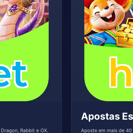
Apostas Es
 Dragon, Rabbit e OX.
Aposte em mais de 40