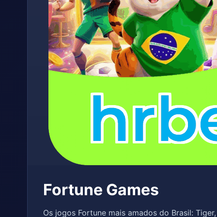
Fortune Games
Os jogos Fortune mais amados do Brasil: Tiger,