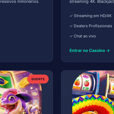
essivos milionários.
streaming 4K. Blackjac
✓ Streaming em HD/4K
✓ Dealers Profissionais
✓ Chat ao vivo
Entrar no Cassino →
QUENTE