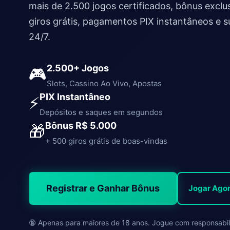
mais de 2.500 jogos certificados, bônus excl
giros grátis, pagamentos PIX instantâneos e s
24/7.
2.500+ Jogos
🎮
Slots, Cassino Ao Vivo, Apostas
PIX Instantâneo
⚡
Depósitos e saques em segundos
Bônus R$ 5.000
🎁
+ 500 giros grátis de boas-vindas
Registrar e Ganhar Bônus
Jogar Ago
🔞 Apenas para maiores de 18 anos. Jogue com responsabil