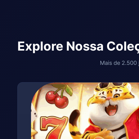
Explore Nossa Cole
Mais de 2.500 