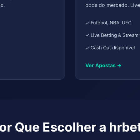
x.
odds do mercado. Live 
✓ Futebol, NBA, UFC
✓ Live Betting & Stream
✓ Cash Out disponível
Ver Apostas →
or Que Escolher a hrbe